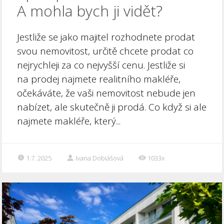
A mohla bych ji vidět?
Jestliže se jako majitel rozhodnete prodat
svou nemovitost, určitě chcete prodat co
nejrychleji za co nejvyšší cenu. Jestliže si
na prodej najmete realitního makléře,
očekáváte, že vaši nemovitost nebude jen
nabízet, ale skutečně ji prodá. Co když si ale
najmete makléře, který...
1.7. 2025
Ivana Dobiášová
1033x