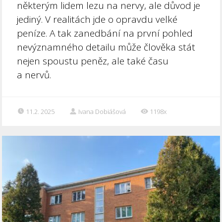
některým lidem lezu na nervy, ale důvod je
jediný. V realitách jde o opravdu velké
peníze. A tak zanedbání na první pohled
nevýznamného detailu může člověka stát
nejen spoustu peněz, ale také času
a nervů.
11.2. 2025
Ivana Dobiášová
1198x