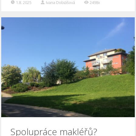
1.8. 2025
Ivana Dobiášová
2498x
Spolupráce makléřů?