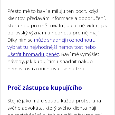
Přesto mě to baví a miluju ten pocit, když
klientovi předávám informace a doporučení,
která jsou pro mě triviální, ale u něj vidím, jak
obrovský význam a hodnotu pro něj mají.
Díky nim se
může snadněji rozhodnout,
vybrat tu nejvhodnější nemovitost nebo
ušetřit hromadu peněz
. Baví mě vymýšlet
návody, jak kupujícím usnadnit nákup
nemovitosti a orientovat se na trhu.
Proč zástupce kupujícího
Stejně jako má u soudu každá protistrana
svého advokáta, který svého klienta hájí
do roztrhání těla, tak by měli mít v realitní