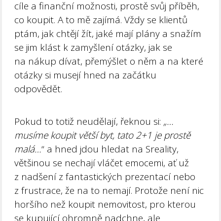
cíle a finanční možnosti, prostě svůj příběh,
co koupit. A to mě zajímá. Vždy se klientů
ptám, jak chtějí žít, jaké mají plány a snažím
se jim klást k zamyšlení otázky, jak se
na nákup dívat, přemýšlet o něm a na které
otázky si musejí hned na začátku
odpovědět.
Pokud to totiž neudělají, řeknou si:
„…
musíme koupit větší byt, tato 2+1 je prostě
malá…
“ a hned jdou hledat na Sreality,
většinou se nechají vláčet emocemi, ať už
z nadšení z fantastických prezentací nebo
z frustrace, že na to nemají. Protože není nic
horšího než koupit nemovitost, pro kterou
se kupující ohromně nadchne, ale