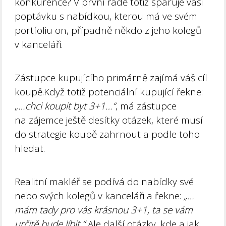
konkurence? V první řadě totiž spáruje vaši
poptávku s nabídkou, kterou má ve svém
portfoliu on, případně někdo z jeho kolegů
v kanceláři.
Zástupce kupujícího primárně zajímá váš cíl
koupě.Když totiž potenciální kupující řekne:
„
…chci koupit byt 3+1…“
, má zástupce
na zájemce ještě desítky otázek, které musí
do strategie koupě zahrnout a podle toho
hledat.
Realitní makléř se podívá do nabídky své
nebo svých kolegů v kanceláři a řekne:
„…
mám tady pro vás krásnou 3+1, ta se vám
určitě bude líbit.“
Ale další otázky, kde a jak