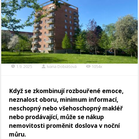
1.9. 2025
Ivana Dobiášová
1054x
Když se zkombinují rozbouřené emoce,
neznalost oboru, minimum informací,
neschopný nebo všehoschopný makléř
nebo prodávající, může se nákup
nemovitosti proměnit doslova v noční
můru.