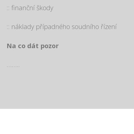
:: finanční škody
:: náklady případného soudního řízení
Na co dát pozor
……..