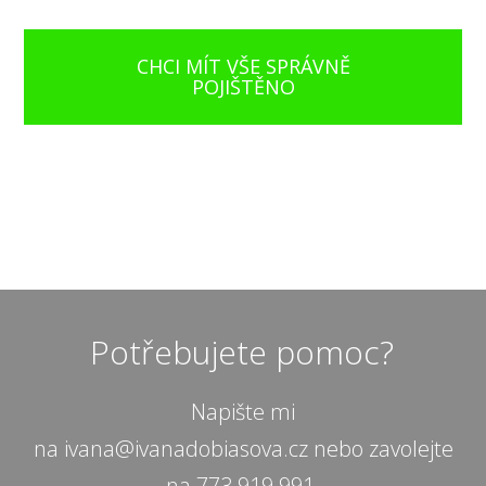
CHCI MÍT VŠE SPRÁVNĚ
POJIŠTĚNO
Potřebujete pomoc?
Napište mi
na ivana@ivanadobiasova.cz nebo zavolejte
na 773 919 991.