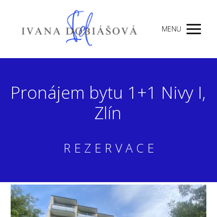
MENU
Pronájem bytu 1+1 Nivy I,
Zlín
R E Z E R V A C E