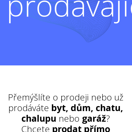
prodávají
Přemýšlíte o prodeji nebo už
prodáváte
byt, dům, chatu,
chalupu
nebo
garáž
?
Chcete
prodat přímo