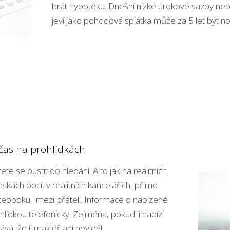
brát hypotéku. Dnešní nízké úrokové sazby neb
jeví jako pohodová splátka může za 5 let být n
e čas na prohlídkách
te se pustit do hledání. A to jak na realitních
skách obcí, v realitních kancelářích, přímo
acebooku i mezi přáteli. Informace o nabízené
lídkou telefonicky. Zejména, pokud ji nabízí
ává, že ji makléř ani neviděl.