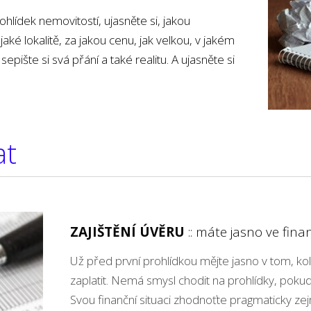
ohlídek nemovitostí, ujasněte si, jakou
jaké lokalitě, za jakou cenu, jak velkou, v jakém
sepište si svá přání a také realitu. A ujasněte si
at
ZAJIŠTĚNÍ ÚVĚRU
:: máte jasno ve fina
Už před první prohlídkou mějte jasno v tom, k
zaplatit. Nemá smysl chodit na prohlídky, pokud
Svou finanční situaci zhodnoťte pragmaticky ze