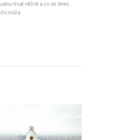
udou trvat věčně a co se dnes
oční můra.