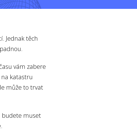
í. Jednak těch
apadnou.
k času vám zabere
 na katastru
ale může to trvat
ré budete muset
.