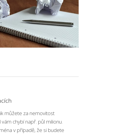
ncích
olik můžete za nemovitost
 vám chybí např. půl milionu.
jména v případě, že si budete