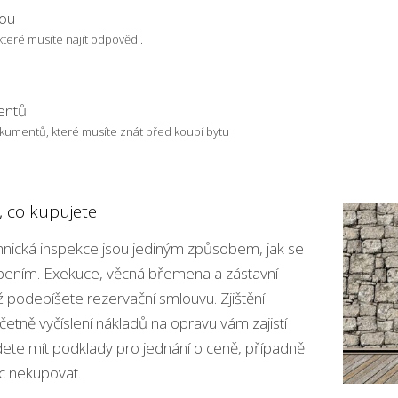
kou
které musíte najít odpovědi.
entů
kumentů, které musíte znát před koupí bytu
ě, co kupujete
chnická inspekce jsou jediným způsobem, jak se
ením. Exekuce, věcná břemena a zástavní
ž podepíšete rezervační smlouvu. Zjištění
etně vyčíslení nákladů na opravu vám zajistí
dete mít podklady pro jednání o ceně, případně
c nekupovat.