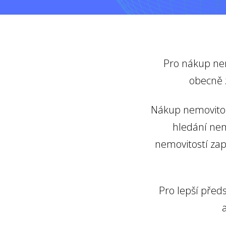
Pro nákup nem
obecně 
Nákup nemovitost
hledání nem
nemovitostí zaps
Pro lepší před