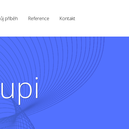
ůj příběh
Reference
Kontakt
oupi