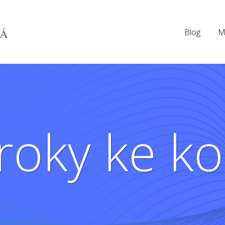
Blog
M
roky ke k