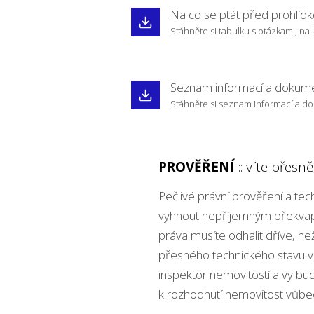
Na co se ptát před prohlíd
Stáhněte si tabulku s otázkami, na 
Seznam informací a dokum
Stáhněte si seznam informací a do
PROVĚŘENÍ
:: víte přesn
Pečlivé právní prověření a te
vyhnout nepříjemným překvap
práva musíte odhalit dříve, ne
přesného technického stavu vč
inspektor nemovitostí a vy bu
k rozhodnutí nemovitost vůbe