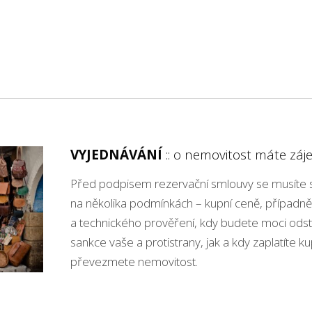
VYJEDNÁVÁNÍ
:: o nemovitost máte zá
Před podpisem rezervační smlouvy se musíte 
na několika podmínkách – kupní ceně, případně 
a technického prověření, kdy budete moci odst
sankce vaše a protistrany, jak a kdy zaplatíte ku
převezmete nemovitost.