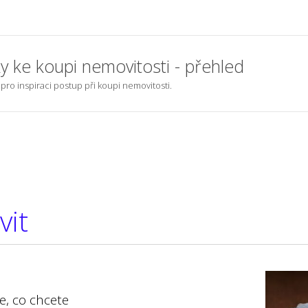
y ke koupi nemovitosti - přehled
 pro inspiraci postup při koupi nemovitosti.
vit
e, co chcete