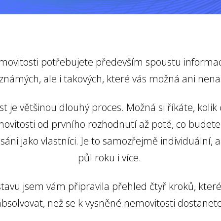
ovitosti potřebujete především spoustu informac
známých, ale i takových, které vás možná ani nen
 je většinou dlouhý proces. Možná si říkáte, koli
ovitosti od prvního rozhodnutí až poté, co budete
áni jako vlastníci. Je to samozřejmě individuální, 
půl roku i více.
stavu jsem vám připravila přehled čtyř kroků, kte
absolvovat, než se k vysněné nemovitosti dostanete