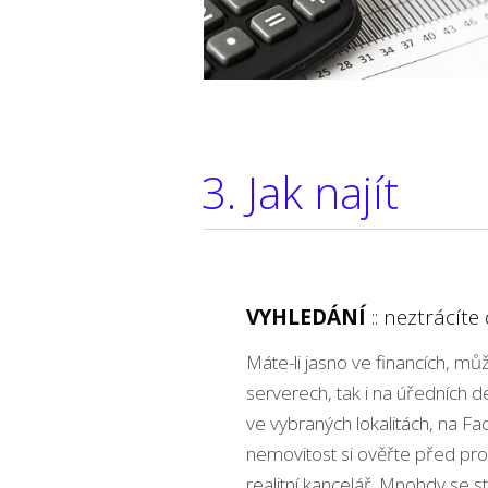
3. Jak najít
VYHLEDÁNÍ
:: neztrácít
Máte-li jasno ve financích, může
serverech, tak i na úředních de
ve vybraných lokalitách, na F
nemovitost si ověřte před proh
realitní kancelář. Mnohdy se st