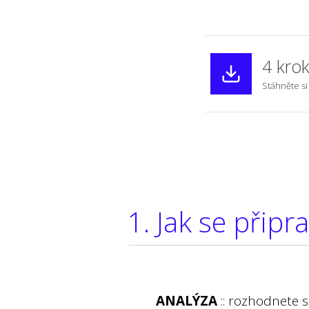
4 krok
Stáhněte si
1. Jak se připra
ANALÝZA
:: rozhodnete s