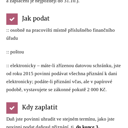
a zaplacení je nejpozději do 31.10.).
Jak podat
:: osobně na pracovišti místně příslušného finančního
úřadu
:: poštou
:: elektronicky – máte-li zřízenou datovou schránku, jste
od roku 2015 povinni podávat všechna přiznání k dani
elektronicky; podáte-li přiznání včas, ale v papírové
podobě, vystavujete se zákonné pokutě 2 000 Kč.
Kdy zaplatit
Daň jste povinni uhradit ve stejném termínu, jako jste
povinni podat daňové přiznání, tj.
do konce 3.