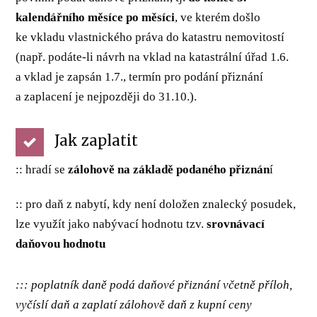
kalendářního měsíce po měsíci
, ve kterém došlo
ke vkladu vlastnického práva do katastru nemovitostí
(např. podáte-li návrh na vklad na katastrální úřad 1.6.
a vklad je zapsán 1.7., termín pro podání přiznání
a zaplacení je nejpozději do 31.10.).
Jak zaplatit
:: hradí se
zálohově na základě podaného přiznán
í
:: pro daň z nabytí, kdy není doložen znalecký posudek,
lze využít jako nabývací hodnotu tzv.
srovnávací
daňovou hodnotu
::: poplatník daně podá daňové přiznání včetně příloh,
vyčíslí daň a zaplatí zálohově daň z kupní ceny