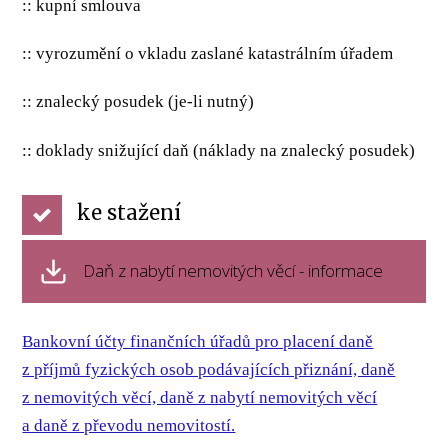
:: kupní smlouva
:: vyrozumění o vkladu zaslané katastrálním úřadem
:: znalecký posudek (je-li nutný)
:: doklady snižující daň (náklady na znalecký posudek)
ke stažení
Daň z nabytí nemovitých věcí - informace
Bankovní účty finančních úřadů pro placení daně
z příjmů fyzických osob podávajících přiznání, daně
z nemovitých věcí, daně z nabytí nemovitých věcí
a daně z převodu nemovitostí.