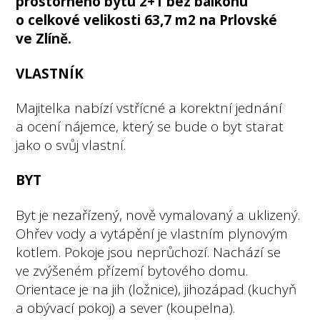
prostorného bytu 2+1 bez balkonu
o celkové velikosti 63,7 m2 na Prlovské
ve Zlíně.
VLASTNÍK
Majitelka nabízí vstřícné a korektní jednání
a ocení nájemce, který se bude o byt starat
jako o svůj vlastní.
BYT
Byt je nezařízený, nově vymalovaný a uklizený.
Ohřev vody a vytápění je vlastním plynovým
kotlem. Pokoje jsou neprůchozí. Nachází se
ve zvýšeném přízemí bytového domu.
Orientace je na jih (ložnice), jihozápad (kuchyň
a obývací pokoj) a sever (koupelna).