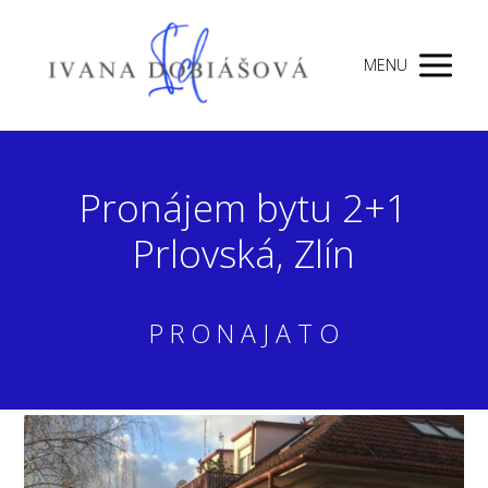
MENU
Pronájem bytu 2+1
Prlovská, Zlín
P R O N A J A T O