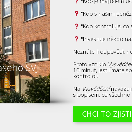
"Kdo je majitelem úč
"Kdo s našimi peněz
"Kdo kontroluje, co s
"Investuje někdo na
Neznáte-li odpovědi, ne
Proto vzniklo
Vysvědčen
ašeho SVJ
10 minut, jestli máte 
kontrolou.
Na
Vysvědčení
navazuj
s popisem, co všechno 
CHCI TO ZJIST