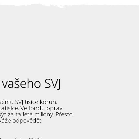
 vašeho SVJ
vému SVJ tisíce korun.
tatisíce. Ve fondu oprav
za ta léta miliony. Přesto
okáže odpovědět