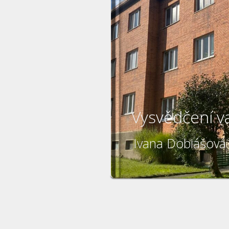
Vysvědčení v
Ivana Dobiášová