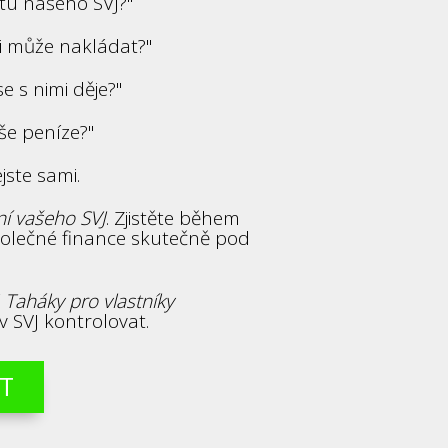
tu našeho SVJ?"
i může nakládat?"
e s nimi děje?"
še peníze?"
jste sami.
í vašeho SVJ
. Zjistěte během
společné finance skutečně pod
í
Taháky pro vlastníky
v SVJ kontrolovat.
IT