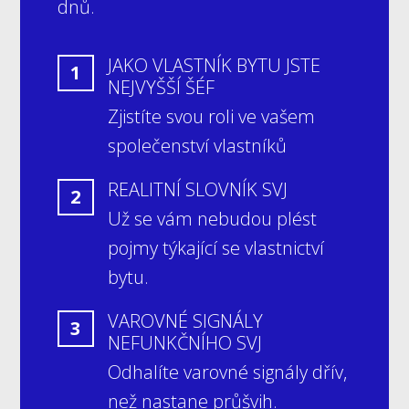
dnů.
JAKO VLASTNÍK BYTU JSTE
1
NEJVYŠŠÍ ŠÉF
Zjistíte svou roli ve vašem
společenství vlastníků
REALITNÍ SLOVNÍK SVJ
2
Už se vám nebudou plést
pojmy týkající se vlastnictví
bytu.
VAROVNÉ SIGNÁLY
3
NEFUNKČNÍHO SVJ
Odhalíte varovné signály dřív,
než nastane průšvih.