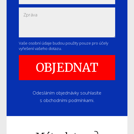
Vaše osobní údaje budou použity pouze pro účely
vyřešení vašeho dotazu.
OBJEDNAT
Odesláním objednávky souhlasíte
s obchodními podmínkami.