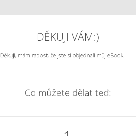
DĚKUJI VÁM:)
Děkuji, mám radost, že jste si objednali můj eBook.
Co můžete dělat teď: